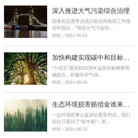
深入推进大气污染综合治理
国务院总理李克强日前在作政府工作报
告时指出，“强化大气污染综...
时间：2021-06-01
加快构建实现碳中和目标长效机制
“十四五”规划和2035年远景目标纲要明
确提出，积极应对气候...
时间：2021-06-01
生态环境损害赔偿金谁来管合适？
一起环境民事公益诉讼案宣判后，我们
往往只看到了“前半截”：原...
时间：2021-06-01